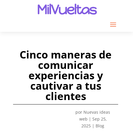
MilVueltas
Cinco maneras de
comunicar
experiencias y
cautivar a tus
clientes
por
Nuevas ideas
web
|
Sep 25,
2025
|
Blog