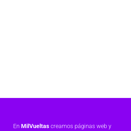
En
MilVueltas
creamos páginas web y