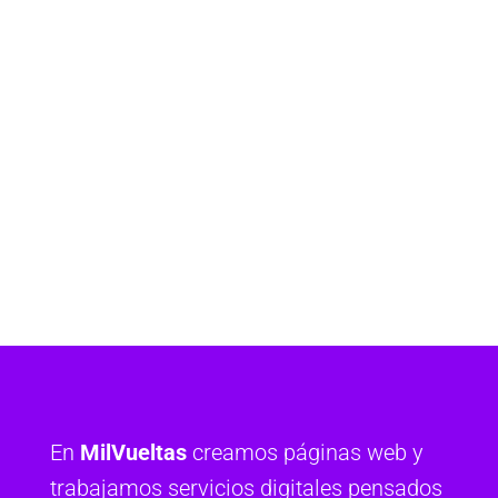
En
MilVueltas
creamos páginas web y
trabajamos servicios digitales pensados