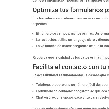
Con esta información, podrás realizar ajustes es
Optimiza tus formularios p
Los formularios son elementos cruciales en cualq
aspectos:
El número de campos: menos es más. Un formul
La redacción: utiliza un lenguaje claro y direct
La validación de datos: asegúrate de que la in
Recuerda que la calidad de los datos es más impo
Facilita el contacto con tu
La accesibilidad es fundamental. Si deseas que 
Teléfono: proporciona un número fácil de recor
Formulario de contacto: asegúrate de que sea s
Chat en vivo: una opción excelente para resolve
Cuantas más opciones ofrezcas, mayores serán la