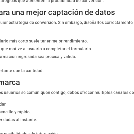
tratégicos que aumenten la probabilidad de conversión.
ara una mejor captación de datos
uier estrategia de conversión. Sin embargo, diseñarlos correctamente 
ario más corto suele tener mejor rendimiento.
o que motive al usuario a completar el formulario.
formación ingresada sea precisa y válida.
rtante que la cantidad.
 marca
los usuarios se comuniquen contigo, debes ofrecer múltiples canales d
dar.
encillo y rápido.
r dudas al instante.
s posibilidades de interacción.