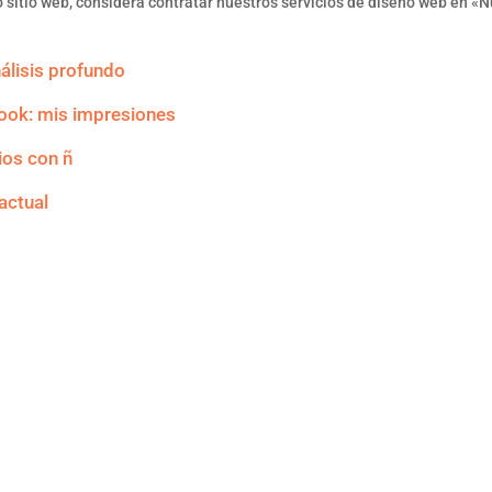
n o sitio web, considera contratar nuestros servicios de diseño web en
.
álisis profundo
look: mis impresiones
ios con ñ
actual