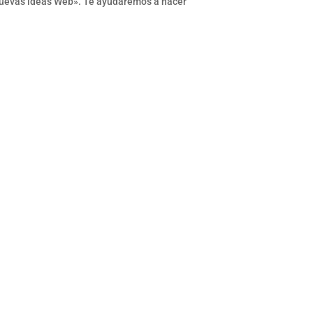
 «Nuevas ideas Web». Te ayudaremos a hacer