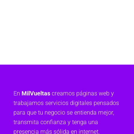
En
MilVueltas
creamos páginas web y
trabajamos servicios digitales pensados
para que tu negocio se entienda mejor,
transmita confianza y tenga una
presencia más sólida en internet.