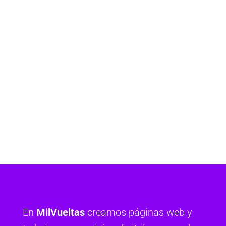
En
MilVueltas
creamos páginas web y