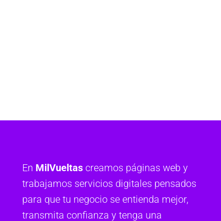
En
MilVueltas
creamos páginas web y
trabajamos servicios digitales pensados
para que tu negocio se entienda mejor,
transmita confianza y tenga una