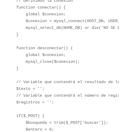
// Definimos la conexión

function conectar() {

    global $conexion;

    $conexion = mysql_connect(HOST_DB, USER_DB, P
    mysql_select_db(NAME_DB) or die('NO SE ENCUEN
}

function desconectar() {

    global $conexion;

    mysql_close($conexion);

}

// Variable que contendrá el resultado de la búsqu
$texto = '';

// Variable que contendrá el número de registros 
$registros = '';

if($_POST) {

    $busqueda = trim($_POST['buscar']);

    $entero = 0;
