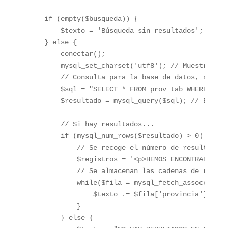
    if (empty($busqueda)) {

        $texto = 'Búsqueda sin resultados';

    } else {

        conectar();

        mysql_set_charset('utf8'); // Muestra la 
        // Consulta para la base de datos, se uti
        $sql = "SELECT * FROM prov_tab WHERE prov
        $resultado = mysql_query($sql); // Ejecuc
        // Si hay resultados...

        if (mysql_num_rows($resultado) > 0) {

            // Se recoge el número de resultados

            $registros = '<p>HEMOS ENCONTRADO ' .
            // Se almacenan las cadenas de resulta
            while($fila = mysql_fetch_assoc($resu
                $texto .= $fila['provincia'] . '<b
            }

        } else { 
