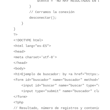
            $texto = "NO HAY RESULTADOS EN LA BBDD
        }

        // Cerramos la conexión

        desconectar();

    }

}

?>

<!DOCTYPE html>

<html lang="es-ES">

<head>

<meta charset='utf-8'>

</head>

<body>

<h1>Ejemplo de buscador: by <a href="https://webr
<form id="buscador" name="buscador" method="post"
    <input id="buscar" name="buscar" type="search
    <input type="submit" name="buscador" class="b
</form>

<?php

// Resultado, número de registros y contenido.
