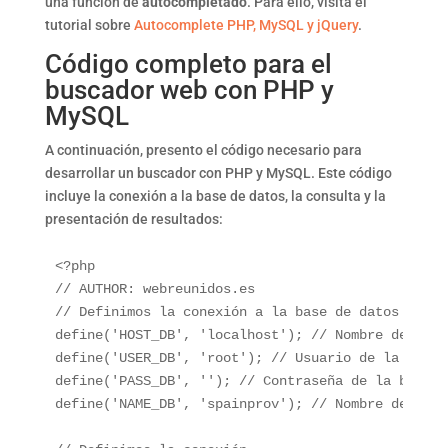
una función de
autocompletado
. Para ello, visita el
tutorial sobre
Autocomplete PHP, MySQL y jQuery
.
Código completo para el
buscador web con PHP y
MySQL
A continuación, presento el código necesario para
desarrollar un buscador con PHP y MySQL. Este código
incluye la conexión a la base de datos, la consulta y la
presentación de resultados:
<?php

// AUTHOR: webreunidos.es

// Definimos la conexión a la base de datos

define('HOST_DB', 'localhost'); // Nombre del hos
define('USER_DB', 'root'); // Usuario de la base d
define('PASS_DB', ''); // Contraseña de la base de
define('NAME_DB', 'spainprov'); // Nombre de la b