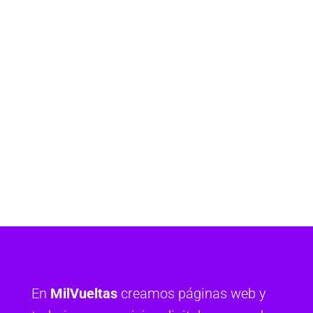
En
MilVueltas
creamos páginas web y