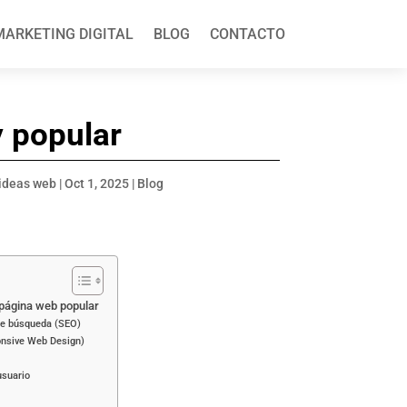
MARKETING DIGITAL
BLOG
CONTACTO
 popular
ideas web
|
Oct 1, 2025
|
Blog
 página web popular
de búsqueda (SEO)
onsive Web Design)
usuario