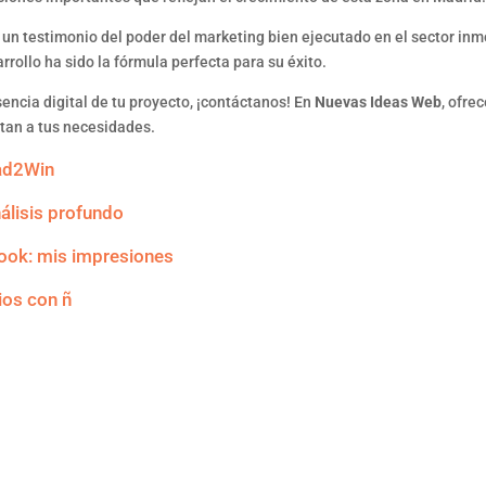
un testimonio del poder del marketing bien ejecutado en el sector inm
rollo ha sido la fórmula perfecta para su éxito.
ncia digital de tu proyecto, ¡contáctanos! En
Nuevas Ideas Web
, ofre
ptan a tus necesidades.
had2Win
álisis profundo
look: mis impresiones
ios con ñ