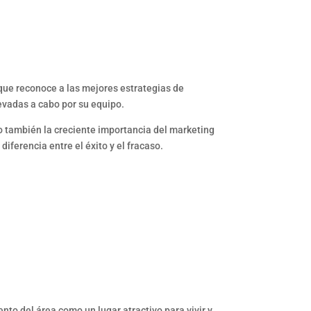
que reconoce a las mejores estrategias de
levadas a cabo por su equipo.
o también la creciente importancia del marketing
iferencia entre el éxito y el fracaso.
to del área como un lugar atractivo para vivir y