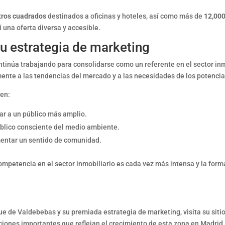
tros cuadrados
destinados a oficinas y hoteles, así como más de
12,000
 una oferta diversa y accesible.
su estrategia de marketing
tinúa trabajando para consolidarse como un referente en el sector inmo
ente a las tendencias del mercado y a las necesidades de los potencia
yen:
gar a un público más amplio.
público consciente del medio ambiente.
entar un sentido de comunidad.
la competencia en el sector inmobiliario es cada vez más intensa y la f
e de Valdebebas y su premiada estrategia de marketing, visita su sitio
aciones importantes que reflejan el crecimiento de esta zona en Madrid